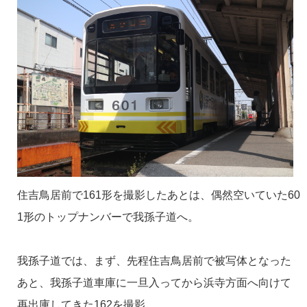
住吉鳥居前で161形を撮影したあとは、偶然空いていた60
1形のトップナンバーで我孫子道へ。
我孫子道では、まず、先程住吉鳥居前で被写体となった
あと、我孫子道車庫に一旦入ってから浜寺方面へ向けて
再出庫してきた162を撮影。