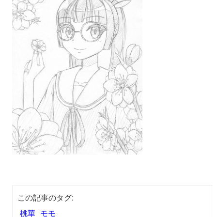
この記事のタグ:
桃華
モモ